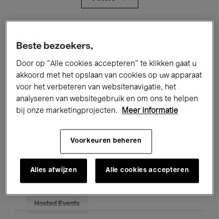
Alle evenementen
Concerten
Beste bezoekers,
Tentoonstellingen
Films
Door op “Alle cookies accepteren” te klikken gaat u
Performances
Lezingen & Debatten
akkoord met het opslaan van cookies op uw apparaat
voor het verbeteren van websitenavigatie, het
Jazz
Klassieke Muziek
Global Music
analyseren van websitegebruik en om ons te helpen
bij onze marketingprojecten.
Meer informatie
Elektronische Muziek
Voorkeuren beheren
Voor iedereen
Kids’ Palace
Alles afwijzen
Alle cookies accepteren
Onderwijs
Rondleidingen
Hosted Events