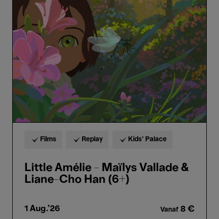
Amélie
-
Maïlys
Vallade
&
Liane-
Cho
Han
(6+)
Films
Replay
Kids’ Palace
Little Amélie - Maïlys Vallade &
Liane-Cho Han (6+)
1 Aug.'26
8 €
Vanaf