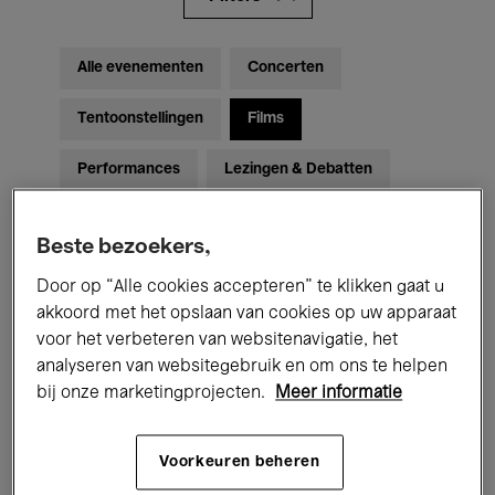
Alle evenementen
Concerten
Tentoonstellingen
Films
Performances
Lezingen & Debatten
Jazz
Klassieke Muziek
Global Music
Beste bezoekers,
Elektronische Muziek
Door op “Alle cookies accepteren” te klikken gaat u
akkoord met het opslaan van cookies op uw apparaat
voor het verbeteren van websitenavigatie, het
Voor iedereen
Kids’ Palace
analyseren van websitegebruik en om ons te helpen
bij onze marketingprojecten.
Meer informatie
Onderwijs
Rondleidingen
Hosted Events
Voorkeuren beheren