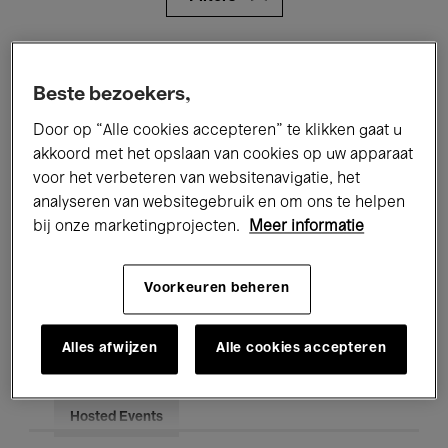
Alle evenementen
Concerten
Beste bezoekers,
Tentoonstellingen
Films
Door op “Alle cookies accepteren” te klikken gaat u
Performances
Lezingen & Debatten
akkoord met het opslaan van cookies op uw apparaat
voor het verbeteren van websitenavigatie, het
Jazz
Klassieke Muziek
Global Music
analyseren van websitegebruik en om ons te helpen
bij onze marketingprojecten.
Meer informatie
Elektronische Muziek
Voorkeuren beheren
Voor iedereen
Kids’ Palace
Alles afwijzen
Alle cookies accepteren
Onderwijs
Rondleidingen
Hosted Events