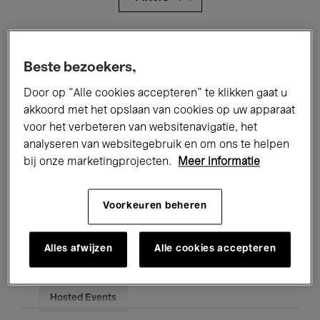
Alle evenementen
Concerten
Beste bezoekers,
Tentoonstellingen
Films
Door op “Alle cookies accepteren” te klikken gaat u
Performances
Lezingen & Debatten
akkoord met het opslaan van cookies op uw apparaat
voor het verbeteren van websitenavigatie, het
Jazz
Klassieke Muziek
Global Music
analyseren van websitegebruik en om ons te helpen
bij onze marketingprojecten.
Meer informatie
Elektronische Muziek
Voorkeuren beheren
Voor iedereen
Kids’ Palace
Alles afwijzen
Alle cookies accepteren
Onderwijs
Rondleidingen
Hosted Events