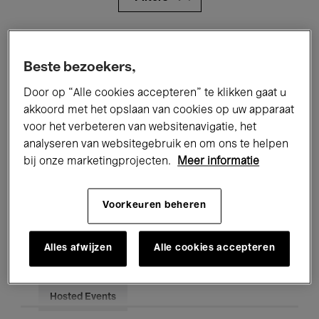
Alle evenementen
Concerten
Beste bezoekers,
Tentoonstellingen
Films
Door op “Alle cookies accepteren” te klikken gaat u
Performances
Lezingen & Debatten
akkoord met het opslaan van cookies op uw apparaat
voor het verbeteren van websitenavigatie, het
Jazz
Klassieke Muziek
Global Music
analyseren van websitegebruik en om ons te helpen
bij onze marketingprojecten.
Meer informatie
Elektronische Muziek
Voorkeuren beheren
Voor iedereen
Kids’ Palace
Alles afwijzen
Alle cookies accepteren
Onderwijs
Rondleidingen
Hosted Events