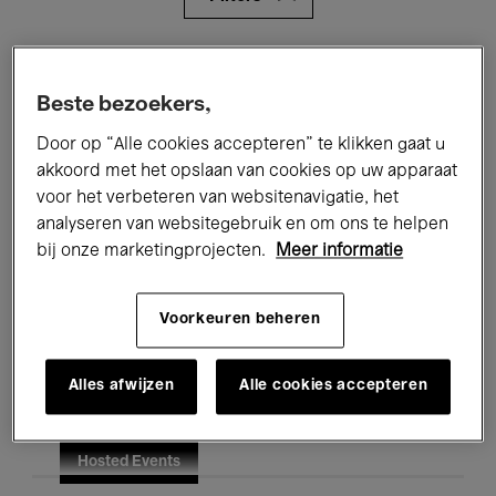
Alle evenementen
Concerten
Beste bezoekers,
Tentoonstellingen
Films
Door op “Alle cookies accepteren” te klikken gaat u
Performances
Lezingen & Debatten
akkoord met het opslaan van cookies op uw apparaat
voor het verbeteren van websitenavigatie, het
Jazz
Klassieke Muziek
Global Music
analyseren van websitegebruik en om ons te helpen
bij onze marketingprojecten.
Meer informatie
Elektronische Muziek
Voorkeuren beheren
Voor iedereen
Kids’ Palace
Alles afwijzen
Alle cookies accepteren
Onderwijs
Rondleidingen
Hosted Events