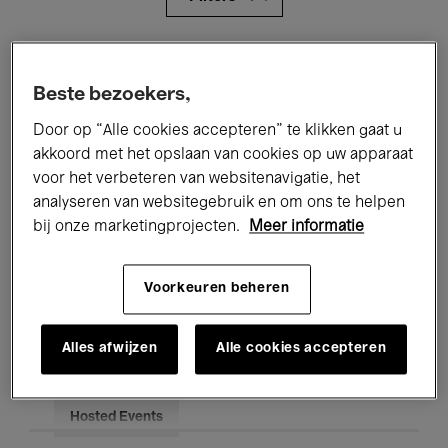
Alle evenementen
Concerten
Beste bezoekers,
Tentoonstellingen
Films
Door op “Alle cookies accepteren” te klikken gaat u
Performances
Lezingen & Debatten
akkoord met het opslaan van cookies op uw apparaat
voor het verbeteren van websitenavigatie, het
Jazz
Klassieke Muziek
Global Music
analyseren van websitegebruik en om ons te helpen
bij onze marketingprojecten.
Meer informatie
Elektronische Muziek
Voorkeuren beheren
Voor iedereen
Kids’ Palace
Alles afwijzen
Alle cookies accepteren
Onderwijs
Rondleidingen
Hosted Events