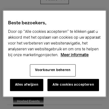
Alle evenementen
Concerten
Beste bezoekers,
Tentoonstellingen
Films
Door op “Alle cookies accepteren” te klikken gaat u
Performances
Lezingen & Debatten
akkoord met het opslaan van cookies op uw apparaat
voor het verbeteren van websitenavigatie, het
Jazz
Klassieke Muziek
Global Music
analyseren van websitegebruik en om ons te helpen
bij onze marketingprojecten.
Meer informatie
Elektronische Muziek
Voorkeuren beheren
Voor iedereen
Kids’ Palace
Alles afwijzen
Alle cookies accepteren
Onderwijs
Rondleidingen
Hosted Events