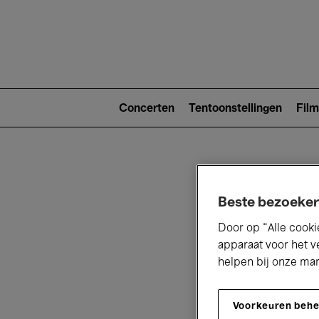
Main
navigat
Main
navigation
Concerten
Tentoonstellingen
Film
(level
2)
Beste bezoeker
Door op “Alle cooki
apparaat voor het v
V
helpen bij onze ma
Voorkeuren beh