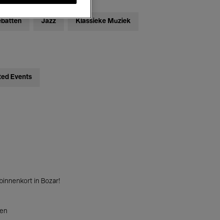
ebatten
Jazz
Klassieke Muziek
ted Events
innenkort in Bozar!
ten