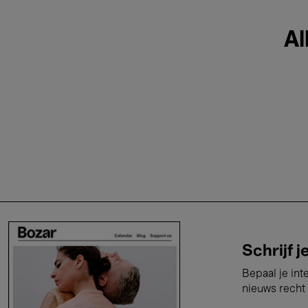
Al
Schrijf j
Bepaal je int
nieuws recht 