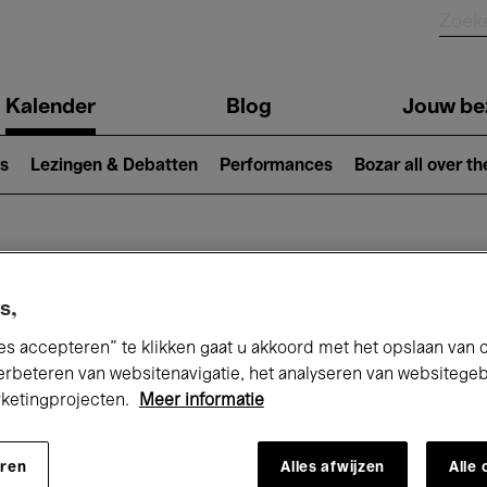
Kalender
Blog
Jouw be
ion
s
Lezingen & Debatten
Performances
Bozar all over th
Nu bij Bozar
s,
es accepteren” te klikken gaat u akkoord met het opslaan van 
erbeteren van websitenavigatie, het analyseren van websitege
andaag
Komende 7 dagen
Augustus
rketingprojecten.
Meer informatie
Zaterdag 01 - Maandag 31 Augustus 202
eren
Alles afwijzen
Alle