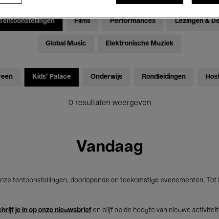
Tentoonstellingen
Films
Performances
Lezingen & D
Global Music
Elektronische Muziek
reen
Kids’ Palace
Onderwijs
Rondleidingen
Hos
0 resultaten weergeven
Vandaag
nze tentoonstellingen, doorlopende en toekomstige evenementen. Tot b
hrijf je in op onze nieuwsbrief
en blijf op de hoogte van nieuwe activitei