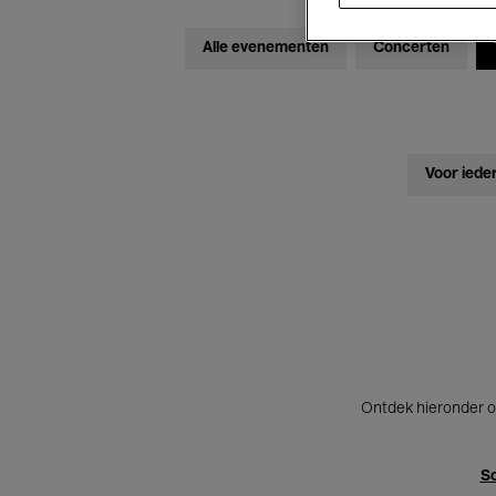
Alle evenementen
Concerten
Voor iede
Ontdek hieronder o
Sc