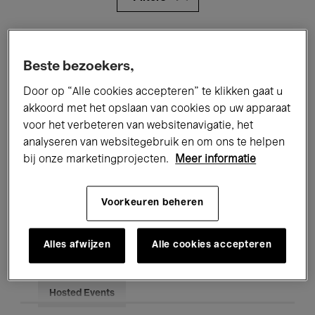
Alle evenementen
Concerten
Beste bezoekers,
Tentoonstellingen
Films
Door op “Alle cookies accepteren” te klikken gaat u
Performances
Lezingen & Debatten
akkoord met het opslaan van cookies op uw apparaat
voor het verbeteren van websitenavigatie, het
Jazz
Klassieke Muziek
Global Music
analyseren van websitegebruik en om ons te helpen
bij onze marketingprojecten.
Meer informatie
Elektronische Muziek
Voorkeuren beheren
Voor iedereen
Kids’ Palace
Alles afwijzen
Alle cookies accepteren
Onderwijs
Rondleidingen
Hosted Events