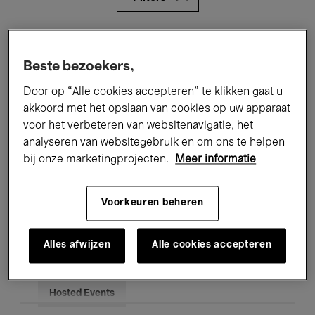
Alle evenementen
Concerten
Beste bezoekers,
Tentoonstellingen
Films
Door op “Alle cookies accepteren” te klikken gaat u
Performances
Lezingen & Debatten
akkoord met het opslaan van cookies op uw apparaat
voor het verbeteren van websitenavigatie, het
Jazz
Klassieke Muziek
Global Music
analyseren van websitegebruik en om ons te helpen
bij onze marketingprojecten.
Meer informatie
Elektronische Muziek
Voorkeuren beheren
Voor iedereen
Kids’ Palace
Alles afwijzen
Alle cookies accepteren
Onderwijs
Rondleidingen
Hosted Events