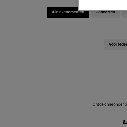
Alle evenementen
Concerten
Voor iede
Ontdek hieronder o
Sc