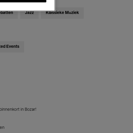
ebatten
Jazz
Klassieke Muziek
ted Events
innenkort in Bozar!
ten