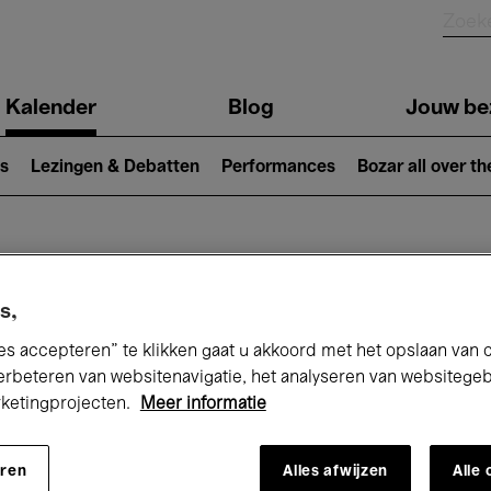
Kalender
Blog
Jouw be
ion
s
Lezingen & Debatten
Performances
Bozar all over th
Nu bij Bozar
s,
es accepteren” te klikken gaat u akkoord met het opslaan van 
erbeteren van websitenavigatie, het analyseren van websitege
andaag
Komende 7 dagen
Augustus
rketingprojecten.
Meer informatie
Zaterdag 01 - Maandag 31 Augustus 202
eren
Alles afwijzen
Alle