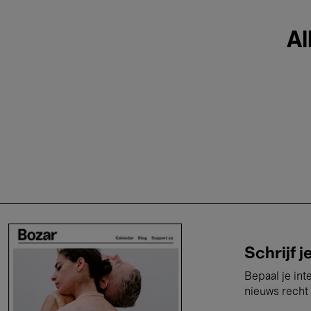
Al
Schrijf j
Bepaal je int
nieuws recht 