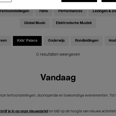
Tentoonstellingen
Films
Performances
Lezingen & D
Global Music
Elektronische Muziek
reen
Kids’ Palace
Onderwijs
Rondleidingen
Hos
0 resultaten weergeven
Vandaag
nze tentoonstellingen, doorlopende en toekomstige evenementen. Tot b
hrijf je in op onze nieuwsbrief
en blijf op de hoogte van nieuwe activitei