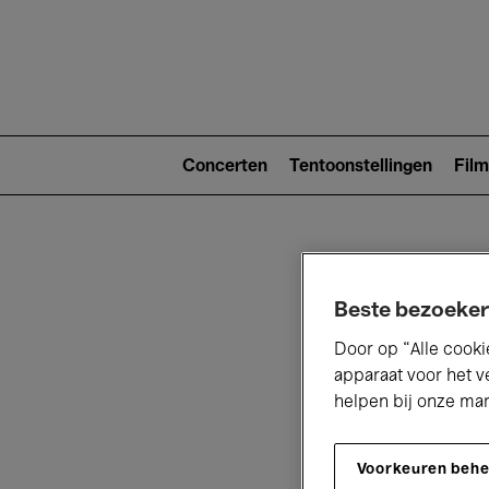
Main
navigat
Main
navigation
Concerten
Tentoonstellingen
Film
(level
2)
Beste bezoeker
Door op “Alle cooki
apparaat voor het v
V
helpen bij onze ma
Voorkeuren beh