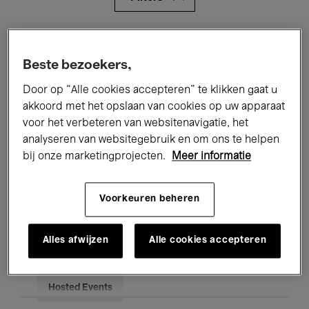
Alle evenementen
Concerten
Beste bezoekers,
Tentoonstellingen
Films
Door op “Alle cookies accepteren” te klikken gaat u
Performances
Lezingen & Debatten
akkoord met het opslaan van cookies op uw apparaat
voor het verbeteren van websitenavigatie, het
Jazz
Klassieke Muziek
Global Music
analyseren van websitegebruik en om ons te helpen
bij onze marketingprojecten.
Meer informatie
Elektronische Muziek
Voorkeuren beheren
Voor iedereen
Kids’ Palace
Alles afwijzen
Alle cookies accepteren
Onderwijs
Rondleidingen
Hosted Events