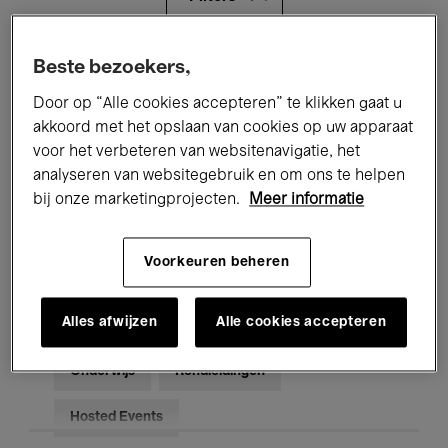
Alle evenementen
Concerten
Beste bezoekers,
Door op “Alle cookies accepteren” te klikken gaat u
Tentoonstellingen
Films
akkoord met het opslaan van cookies op uw apparaat
voor het verbeteren van websitenavigatie, het
Performances
Lezingen & Debatten
analyseren van websitegebruik en om ons te helpen
Jazz
Klassieke Muziek
Global Music
bij onze marketingprojecten.
Meer informatie
Elektronische Muziek
Voorkeuren beheren
Alles afwijzen
Alle cookies accepteren
Voor iedereen
Kids’ Palace
Onderwijs
Rondleidingen
Hosted Events