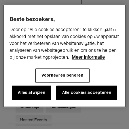
Alle evenementen
Concerten
Beste bezoekers,
Door op “Alle cookies accepteren” te klikken gaat u
Tentoonstellingen
Films
akkoord met het opslaan van cookies op uw apparaat
voor het verbeteren van websitenavigatie, het
Performances
Lezingen & Debatten
analyseren van websitegebruik en om ons te helpen
Jazz
Klassieke Muziek
Global Music
bij onze marketingprojecten.
Meer informatie
Elektronische Muziek
Voorkeuren beheren
Alles afwijzen
Alle cookies accepteren
Voor iedereen
Kids’ Palace
Onderwijs
Rondleidingen
Hosted Events