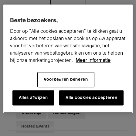
Alle evenementen
Concerten
Beste bezoekers,
Door op “Alle cookies accepteren” te klikken gaat u
Tentoonstellingen
Films
akkoord met het opslaan van cookies op uw apparaat
voor het verbeteren van websitenavigatie, het
Performances
Lezingen & Debatten
analyseren van websitegebruik en om ons te helpen
Jazz
Klassieke Muziek
Global Music
bij onze marketingprojecten.
Meer informatie
Elektronische Muziek
Voorkeuren beheren
Alles afwijzen
Alle cookies accepteren
Voor iedereen
Kids’ Palace
Onderwijs
Rondleidingen
Hosted Events