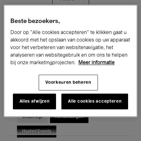
Alle evenementen
Concerten
Beste bezoekers,
Door op “Alle cookies accepteren” te klikken gaat u
Tentoonstellingen
Films
akkoord met het opslaan van cookies op uw apparaat
voor het verbeteren van websitenavigatie, het
Performances
Lezingen & Debatten
analyseren van websitegebruik en om ons te helpen
Jazz
Klassieke Muziek
Global Music
bij onze marketingprojecten.
Meer informatie
Elektronische Muziek
Voorkeuren beheren
Alles afwijzen
Alle cookies accepteren
Voor iedereen
Kids’ Palace
Onderwijs
Rondleidingen
Hosted Events