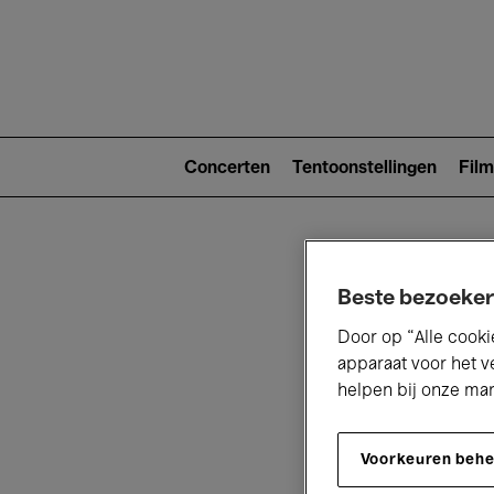
Main
navigat
Main
navigation
Concerten
Tentoonstellingen
Film
(level
2)
Beste bezoeker
Door op “Alle cooki
apparaat voor het v
helpen bij onze ma
V
Voorkeuren beh
D