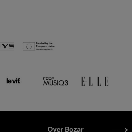
Footer
Over Bozar