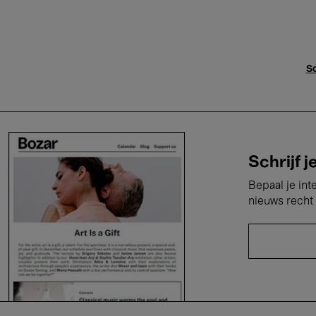
Sc
Schrijf j
Bepaal je int
nieuws recht 