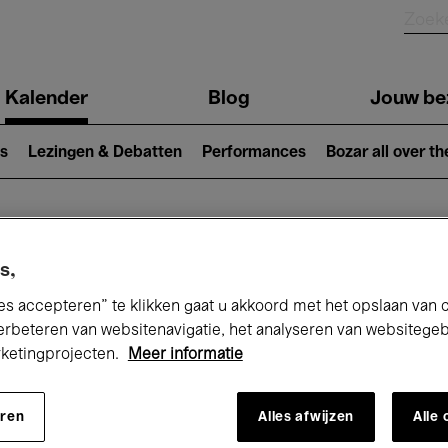
Kalender
Blog
Jouw be
ion
s
Lezingen & Debatten
Performances
Bozar all over th
Nu bij Bozar
s,
es accepteren” te klikken gaat u akkoord met het opslaan van 
erbeteren van websitenavigatie, het analyseren van websitege
rketingprojecten.
Meer informatie
andaag
Komende 7 dagen
September
eren
Alles afwijzen
Alle
insdag 01 - Woensdag 30 September 20