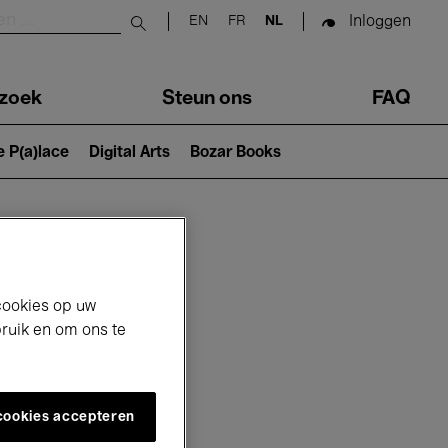
Inloggen
EN
FR
NL
Submit search
zoek
Steun ons
FAQ
e P(a)lace
Digital Arts
Bozar Books
cookies op uw
bruik en om ons te
 cookies accepteren
26