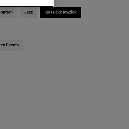
ebatten
Jazz
Klassieke Muziek
ted Events