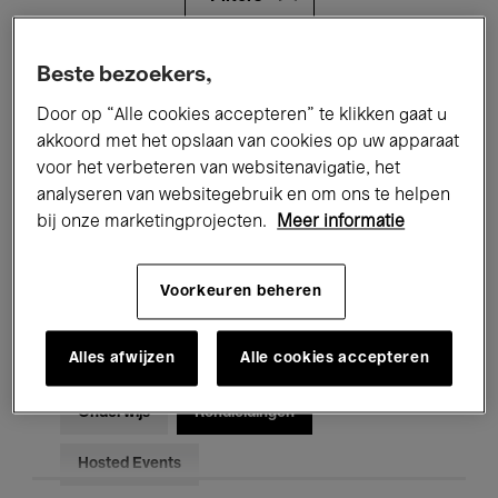
Alle evenementen
Concerten
Beste bezoekers,
Door op “Alle cookies accepteren” te klikken gaat u
Tentoonstellingen
Films
akkoord met het opslaan van cookies op uw apparaat
voor het verbeteren van websitenavigatie, het
Performances
Lezingen & Debatten
analyseren van websitegebruik en om ons te helpen
Jazz
Klassieke Muziek
Global Music
bij onze marketingprojecten.
Meer informatie
Elektronische Muziek
Voorkeuren beheren
Alles afwijzen
Alle cookies accepteren
Voor iedereen
Kids’ Palace
Onderwijs
Rondleidingen
Hosted Events