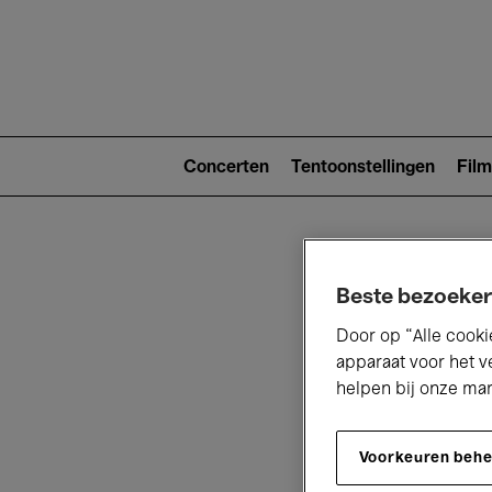
Main
navigat
Main
navigation
Concerten
Tentoonstellingen
Film
(level
2)
Beste bezoeker
Door op “Alle cooki
apparaat voor het v
helpen bij onze ma
V
Voorkeuren beh
D