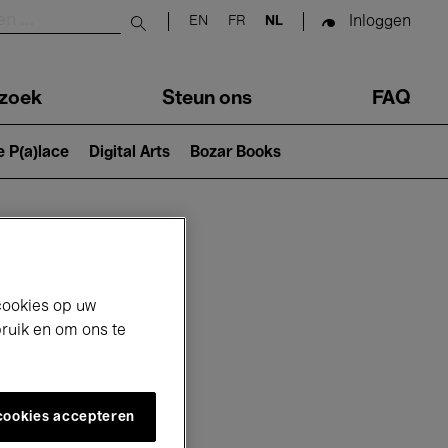
Inloggen
EN
FR
NL
Submit search
zoek
Steun ons
FAQ
e P(a)lace
Digital Arts
Bozar Books
cookies op uw
bruik en om ons te
 cookies accepteren
26