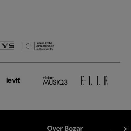
Footer
Over Bozar