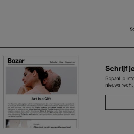
Sc
Schrijf j
Bepaal je int
nieuws recht 