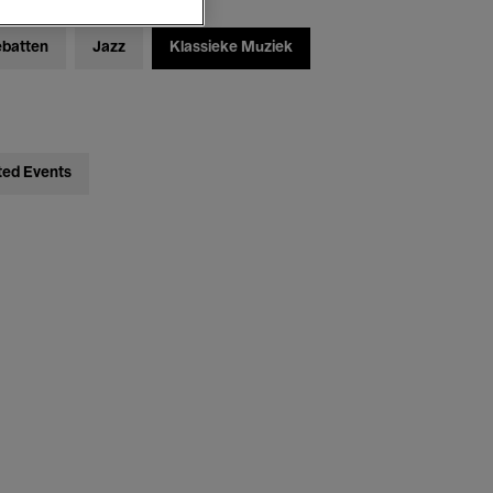
ebatten
Jazz
Klassieke Muziek
ted Events