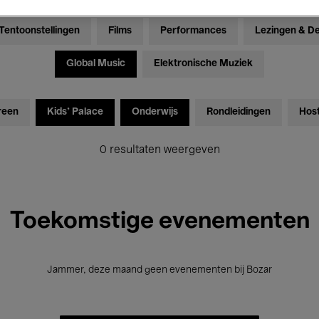
Tentoonstellingen
Films
Performances
Lezingen & D
Global Music
Elektronische Muziek
reen
Kids’ Palace
Onderwijs
Rondleidingen
Hos
0 resultaten weergeven
Toekomstige evenementen
Jammer, deze maand geen evenementen bij Bozar