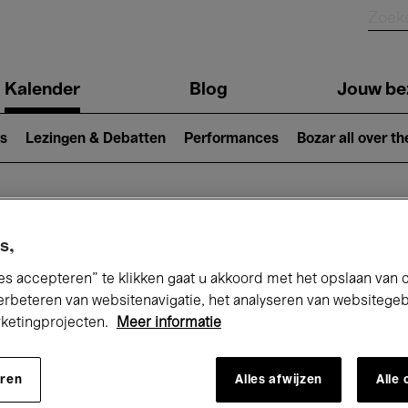
Kalender
Blog
Jouw be
ion
s
Lezingen & Debatten
Performances
Bozar all over th
Nu bij Bozar
s,
es accepteren” te klikken gaat u akkoord met het opslaan van 
erbeteren van websitenavigatie, het analyseren van websitege
rketingprojecten.
Meer informatie
andaag
Komende 7 dagen
September
eren
Alles afwijzen
Alle
insdag 01 - Woensdag 30 September 20