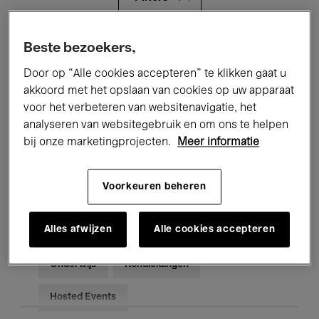
Alle evenementen
Concerten
Beste bezoekers,
Door op “Alle cookies accepteren” te klikken gaat u
Tentoonstellingen
Films
akkoord met het opslaan van cookies op uw apparaat
voor het verbeteren van websitenavigatie, het
Performances
Lezingen & Debatten
analyseren van websitegebruik en om ons te helpen
Jazz
Klassieke Muziek
Global Music
bij onze marketingprojecten.
Meer informatie
Elektronische Muziek
Voorkeuren beheren
Alles afwijzen
Alle cookies accepteren
Voor iedereen
Kids’ Palace
Onderwijs
Rondleidingen
Hosted Events