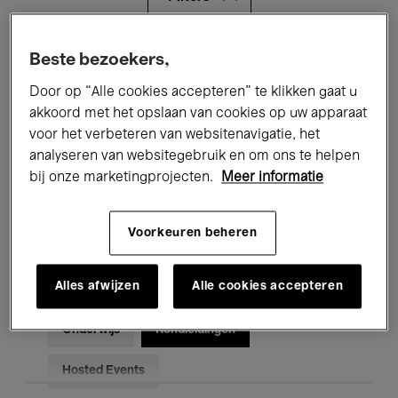
Alle evenementen
Concerten
Beste bezoekers,
Door op “Alle cookies accepteren” te klikken gaat u
Tentoonstellingen
Films
akkoord met het opslaan van cookies op uw apparaat
voor het verbeteren van websitenavigatie, het
Performances
Lezingen & Debatten
analyseren van websitegebruik en om ons te helpen
Jazz
Klassieke Muziek
Global Music
bij onze marketingprojecten.
Meer informatie
Elektronische Muziek
Voorkeuren beheren
Alles afwijzen
Alle cookies accepteren
Voor iedereen
Kids’ Palace
Onderwijs
Rondleidingen
Hosted Events