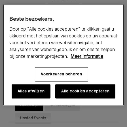
Alle evenementen
Concerten
Beste bezoekers,
Door op “Alle cookies accepteren” te klikken gaat u
Tentoonstellingen
Films
akkoord met het opslaan van cookies op uw apparaat
voor het verbeteren van websitenavigatie, het
Performances
Lezingen & Debatten
analyseren van websitegebruik en om ons te helpen
Jazz
Klassieke Muziek
Global Music
bij onze marketingprojecten.
Meer informatie
Elektronische Muziek
Voorkeuren beheren
Alles afwijzen
Alle cookies accepteren
Voor iedereen
Kids’ Palace
Onderwijs
Rondleidingen
Hosted Events