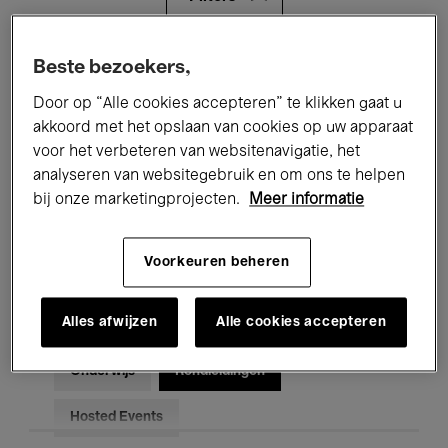
Alle evenementen
Concerten
Beste bezoekers,
Door op “Alle cookies accepteren” te klikken gaat u
Tentoonstellingen
Films
akkoord met het opslaan van cookies op uw apparaat
voor het verbeteren van websitenavigatie, het
Performances
Lezingen & Debatten
analyseren van websitegebruik en om ons te helpen
Jazz
Klassieke Muziek
Global Music
bij onze marketingprojecten.
Meer informatie
Elektronische Muziek
Voorkeuren beheren
Alles afwijzen
Alle cookies accepteren
Voor iedereen
Kids’ Palace
Onderwijs
Rondleidingen
Hosted Events