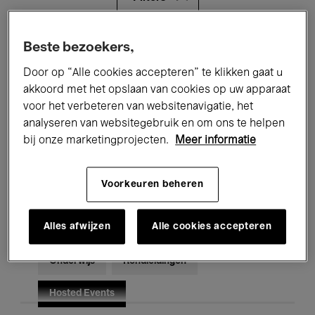
Alle evenementen
Concerten
Beste bezoekers,
Door op “Alle cookies accepteren” te klikken gaat u
Tentoonstellingen
Films
akkoord met het opslaan van cookies op uw apparaat
voor het verbeteren van websitenavigatie, het
Performances
Lezingen & Debatten
analyseren van websitegebruik en om ons te helpen
Jazz
Klassieke Muziek
Global Music
bij onze marketingprojecten.
Meer informatie
Elektronische Muziek
Voorkeuren beheren
Alles afwijzen
Alle cookies accepteren
Voor iedereen
Kids’ Palace
Onderwijs
Rondleidingen
Hosted Events