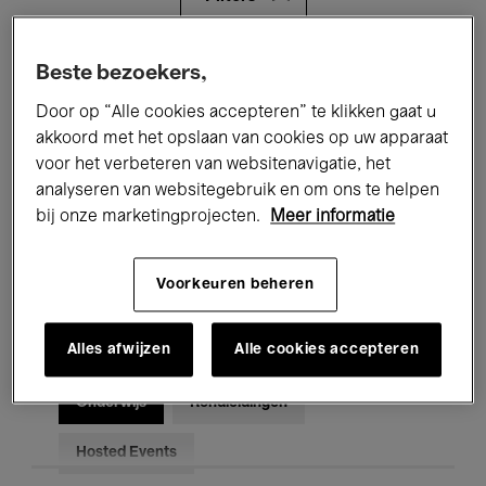
Alle evenementen
Concerten
Beste bezoekers,
Door op “Alle cookies accepteren” te klikken gaat u
Tentoonstellingen
Films
akkoord met het opslaan van cookies op uw apparaat
voor het verbeteren van websitenavigatie, het
Performances
Lezingen & Debatten
analyseren van websitegebruik en om ons te helpen
Jazz
Klassieke Muziek
Global Music
bij onze marketingprojecten.
Meer informatie
Elektronische Muziek
Voorkeuren beheren
Alles afwijzen
Alle cookies accepteren
Voor iedereen
Kids’ Palace
Onderwijs
Rondleidingen
Hosted Events