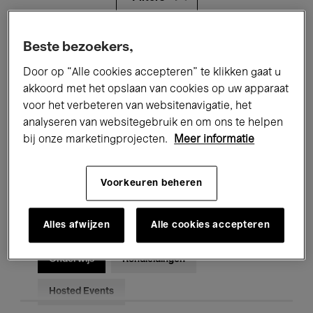
Alle evenementen
Concerten
Beste bezoekers,
Door op “Alle cookies accepteren” te klikken gaat u
Tentoonstellingen
Films
akkoord met het opslaan van cookies op uw apparaat
voor het verbeteren van websitenavigatie, het
Performances
Lezingen & Debatten
analyseren van websitegebruik en om ons te helpen
Jazz
Klassieke Muziek
Global Music
bij onze marketingprojecten.
Meer informatie
Elektronische Muziek
Voorkeuren beheren
Alles afwijzen
Alle cookies accepteren
Voor iedereen
Kids’ Palace
Onderwijs
Rondleidingen
Hosted Events