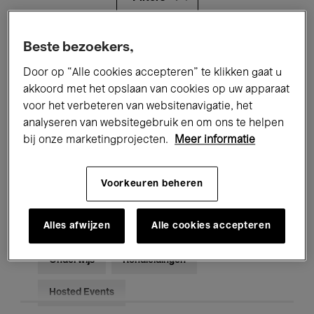
Alle evenementen
Concerten
Beste bezoekers,
Door op “Alle cookies accepteren” te klikken gaat u
Tentoonstellingen
Films
akkoord met het opslaan van cookies op uw apparaat
voor het verbeteren van websitenavigatie, het
Performances
Lezingen & Debatten
analyseren van websitegebruik en om ons te helpen
Jazz
Klassieke Muziek
Global Music
bij onze marketingprojecten.
Meer informatie
Elektronische Muziek
Voorkeuren beheren
Alles afwijzen
Alle cookies accepteren
Voor iedereen
Kids’ Palace
Onderwijs
Rondleidingen
Hosted Events