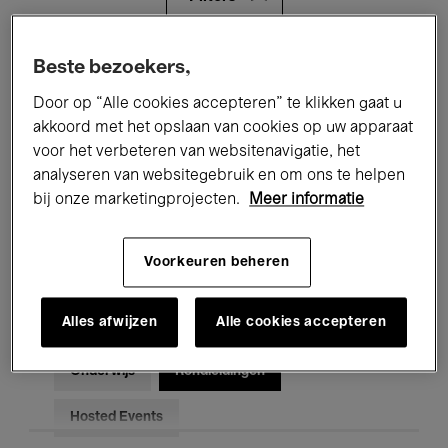
Alle evenementen
Concerten
Beste bezoekers,
Door op “Alle cookies accepteren” te klikken gaat u
Tentoonstellingen
Films
akkoord met het opslaan van cookies op uw apparaat
voor het verbeteren van websitenavigatie, het
Performances
Lezingen & Debatten
analyseren van websitegebruik en om ons te helpen
Jazz
Klassieke Muziek
Global Music
bij onze marketingprojecten.
Meer informatie
Elektronische Muziek
Voorkeuren beheren
Alles afwijzen
Alle cookies accepteren
Voor iedereen
Kids’ Palace
Onderwijs
Rondleidingen
Hosted Events