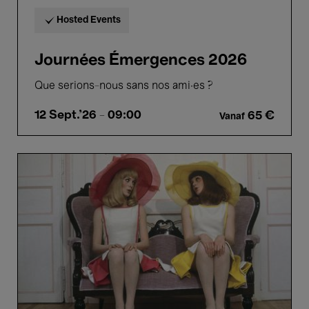
Hosted Events
Journées Émergences 2026
Que serions-nous sans nos ami·es ?
12 Sept.'26
- 09:00
65 €
Vanaf
Les
Demoiselles
de
Rochefort
-
Jacques
Demy