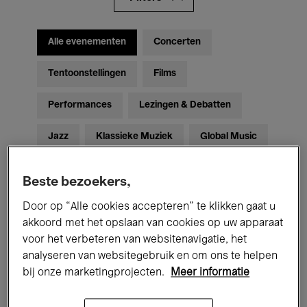
Alle evenementen
Concerten
Tentoonstellingen
Films
Performances
Lezingen & Debatten
Jazz
Klassieke Muziek
Global Music
Elektronische Muziek
Beste bezoekers,
Door op “Alle cookies accepteren” te klikken gaat u
Voor iedereen
Kids’ Palace
akkoord met het opslaan van cookies op uw apparaat
voor het verbeteren van websitenavigatie, het
Onderwijs
Rondleidingen
analyseren van websitegebruik en om ons te helpen
bij onze marketingprojecten.
Meer informatie
Hosted Events