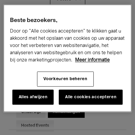
Alle evenementen
Concerten
Beste bezoekers,
Door op “Alle cookies accepteren” te klikken gaat u
Tentoonstellingen
Films
akkoord met het opslaan van cookies op uw apparaat
voor het verbeteren van websitenavigatie, het
Performances
Lezingen & Debatten
analyseren van websitegebruik en om ons te helpen
Jazz
Klassieke Muziek
Global Music
bij onze marketingprojecten.
Meer informatie
Elektronische Muziek
Voorkeuren beheren
Alles afwijzen
Alle cookies accepteren
Voor iedereen
Kids’ Palace
Onderwijs
Rondleidingen
Hosted Events