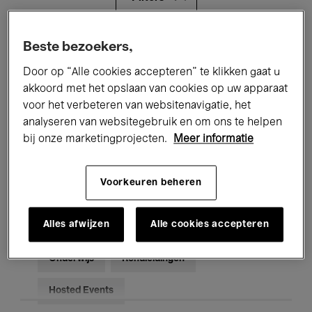
Alle evenementen
Concerten
Beste bezoekers,
Door op “Alle cookies accepteren” te klikken gaat u
Tentoonstellingen
Films
akkoord met het opslaan van cookies op uw apparaat
voor het verbeteren van websitenavigatie, het
Performances
Lezingen & Debatten
analyseren van websitegebruik en om ons te helpen
Jazz
Klassieke Muziek
Global Music
bij onze marketingprojecten.
Meer informatie
Elektronische Muziek
Voorkeuren beheren
Alles afwijzen
Alle cookies accepteren
Voor iedereen
Kids’ Palace
Onderwijs
Rondleidingen
Hosted Events