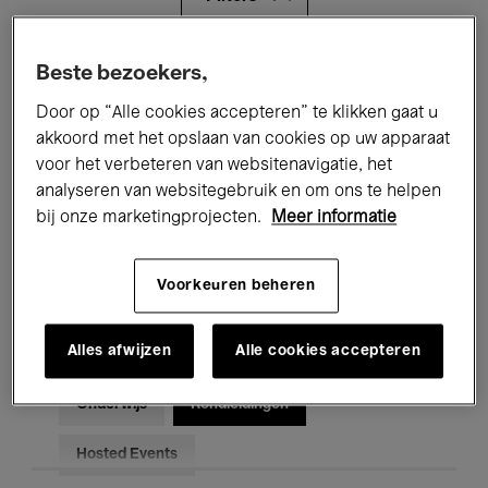
Alle evenementen
Concerten
Beste bezoekers,
Door op “Alle cookies accepteren” te klikken gaat u
Tentoonstellingen
Films
akkoord met het opslaan van cookies op uw apparaat
voor het verbeteren van websitenavigatie, het
Performances
Lezingen & Debatten
analyseren van websitegebruik en om ons te helpen
Jazz
Klassieke Muziek
Global Music
bij onze marketingprojecten.
Meer informatie
Elektronische Muziek
Voorkeuren beheren
Alles afwijzen
Alle cookies accepteren
Voor iedereen
Kids’ Palace
Onderwijs
Rondleidingen
Hosted Events