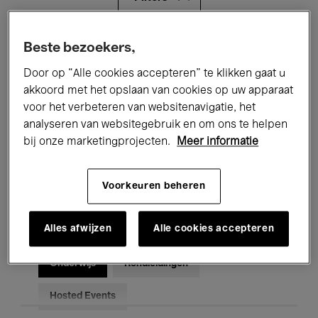
Alle evenementen
Concerten
Beste bezoekers,
Door op “Alle cookies accepteren” te klikken gaat u
Tentoonstellingen
Films
akkoord met het opslaan van cookies op uw apparaat
voor het verbeteren van websitenavigatie, het
Performances
Lezingen & Debatten
analyseren van websitegebruik en om ons te helpen
Jazz
Klassieke Muziek
Global Music
bij onze marketingprojecten.
Meer informatie
Elektronische Muziek
Voorkeuren beheren
Alles afwijzen
Alle cookies accepteren
Voor iedereen
Kids’ Palace
Onderwijs
Rondleidingen
Hosted Events