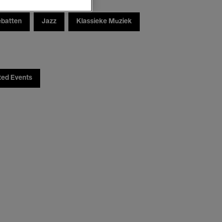
ebatten
Jazz
Klassieke Muziek
ted Events