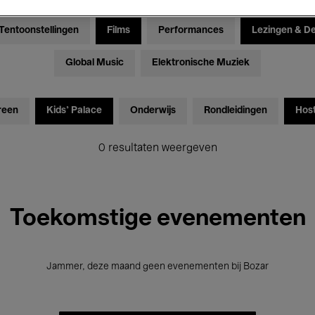
Tentoonstellingen
Films
Performances
Lezingen & D
Global Music
Elektronische Muziek
reen
Kids’ Palace
Onderwijs
Rondleidingen
Hos
0 resultaten weergeven
Toekomstige evenementen
Jammer, deze maand geen evenementen bij Bozar