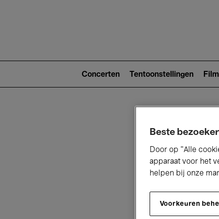
Main
navigat
Main
navigation
Concerten
Tentoonstellingen
Film
(level
2)
Beste bezoeker
Door op “Alle cooki
apparaat voor het v
helpen bij onze ma
V
Voorkeuren beh