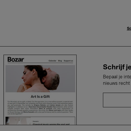
Sc
Schrijf j
Bepaal je int
nieuws recht 