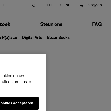
Inloggen
EN
FR
NL
Submit search
zoek
Steun ons
FAQ
e P(a)lace
Digital Arts
Bozar Books
cookies op uw
bruik en om ons te
 cookies accepteren
6