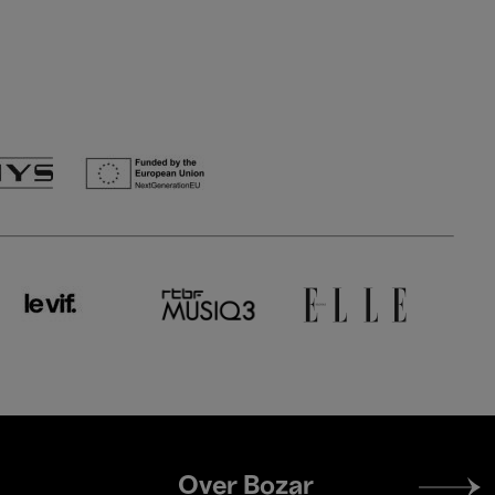
Footer
Over Bozar