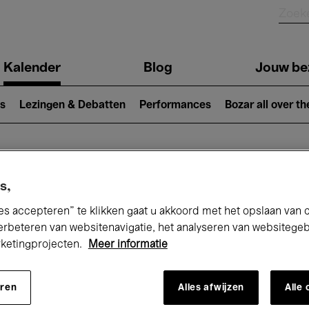
Kalender
Blog
Jouw be
ion
s
Lezingen & Debatten
Performances
Bozar all over th
Nu bij Bozar
s,
es accepteren” te klikken gaat u akkoord met het opslaan van 
erbeteren van websitenavigatie, het analyseren van websitege
rketingprojecten.
Meer informatie
andaag
Komende 7 dagen
Oktober
eren
Alles afwijzen
Alle
Donderdag 01 - Zaterdag 31 Oktober 202