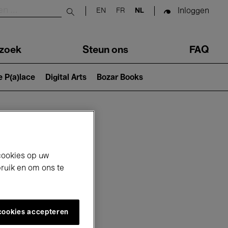
Inloggen
EN
FR
NL
Submit search
zoek
Steun ons
FAQ
e P(a)lace
Digital Arts
Bozar Books
cookies op uw
bruik en om ons te
 cookies accepteren
6