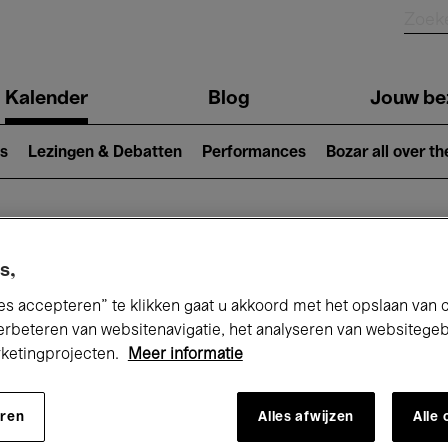
Kalender
Blog
Jouw be
ion
s
Lezingen & Debatten
Performances
Bozar all over th
Nu bij Bozar
s,
es accepteren” te klikken gaat u akkoord met het opslaan van 
erbeteren van websitenavigatie, het analyseren van websitege
rketingprojecten.
Meer informatie
andaag
Komende 7 dagen
Oktober
eren
Alles afwijzen
Alle
Donderdag 01 - Zaterdag 31 Oktober 202