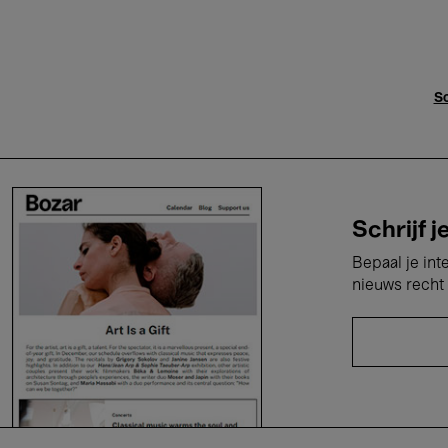
Sc
Schrijf j
Bepaal je int
nieuws recht 