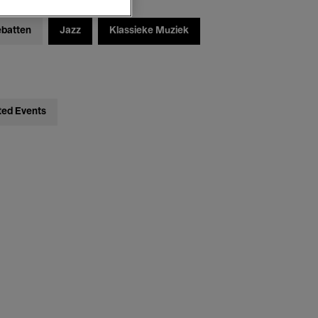
ebatten
Jazz
Klassieke Muziek
ted Events