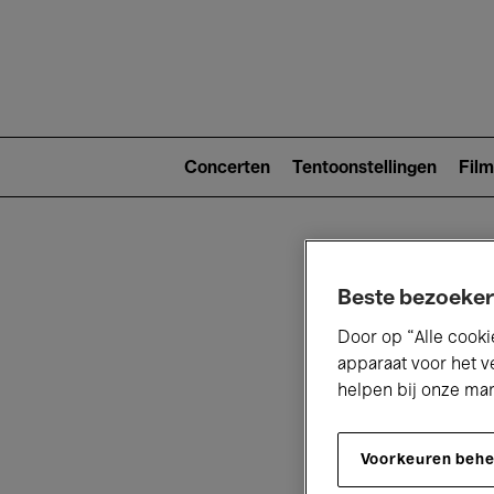
Main
navigat
Main
navigation
Concerten
Tentoonstellingen
Film
(level
2)
Beste bezoeker
Door op “Alle cooki
apparaat voor het v
helpen bij onze ma
V
Voorkeuren beh