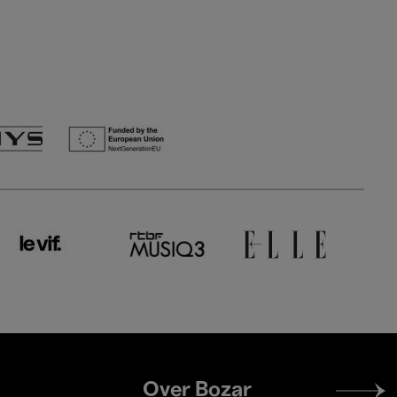
Footer
Over Bozar