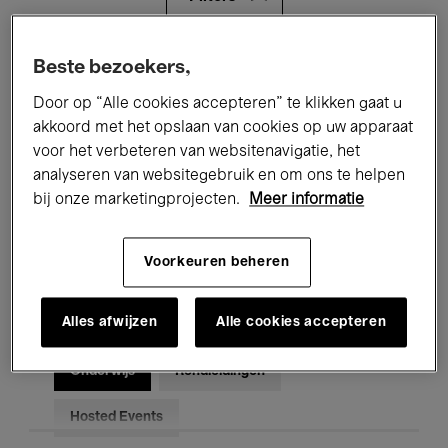
Alle evenementen
Concerten
Beste bezoekers,
Door op “Alle cookies accepteren” te klikken gaat u
Tentoonstellingen
Films
akkoord met het opslaan van cookies op uw apparaat
voor het verbeteren van websitenavigatie, het
Performances
Lezingen & Debatten
analyseren van websitegebruik en om ons te helpen
Jazz
Klassieke Muziek
Global Music
bij onze marketingprojecten.
Meer informatie
Elektronische Muziek
Voorkeuren beheren
Alles afwijzen
Alle cookies accepteren
Voor iedereen
Kids’ Palace
Onderwijs
Rondleidingen
Hosted Events