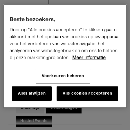
Alle evenementen
Concerten
Beste bezoekers,
Door op “Alle cookies accepteren” te klikken gaat u
Tentoonstellingen
Films
akkoord met het opslaan van cookies op uw apparaat
voor het verbeteren van websitenavigatie, het
Performances
Lezingen & Debatten
analyseren van websitegebruik en om ons te helpen
Jazz
Klassieke Muziek
Global Music
bij onze marketingprojecten.
Meer informatie
Elektronische Muziek
Voorkeuren beheren
Alles afwijzen
Alle cookies accepteren
Voor iedereen
Kids’ Palace
Onderwijs
Rondleidingen
Hosted Events