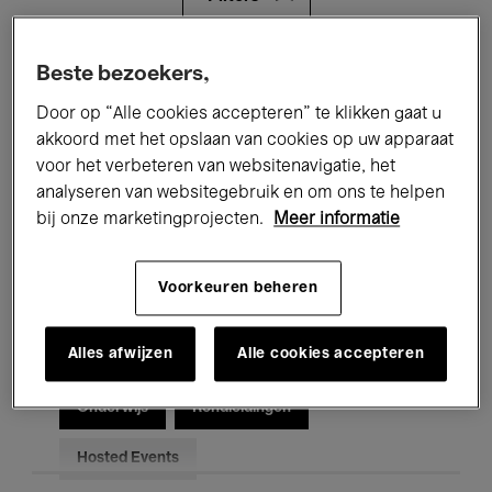
Alle evenementen
Concerten
Beste bezoekers,
Door op “Alle cookies accepteren” te klikken gaat u
Tentoonstellingen
Films
akkoord met het opslaan van cookies op uw apparaat
voor het verbeteren van websitenavigatie, het
Performances
Lezingen & Debatten
analyseren van websitegebruik en om ons te helpen
Jazz
Klassieke Muziek
Global Music
bij onze marketingprojecten.
Meer informatie
Elektronische Muziek
Voorkeuren beheren
Alles afwijzen
Alle cookies accepteren
Voor iedereen
Kids’ Palace
Onderwijs
Rondleidingen
Hosted Events