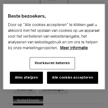
Alle evenementen
Concerten
Beste bezoekers,
Door op “Alle cookies accepteren” te klikken gaat u
Tentoonstellingen
Films
akkoord met het opslaan van cookies op uw apparaat
voor het verbeteren van websitenavigatie, het
Performances
Lezingen & Debatten
analyseren van websitegebruik en om ons te helpen
Jazz
Klassieke Muziek
Global Music
bij onze marketingprojecten.
Meer informatie
Elektronische Muziek
Voorkeuren beheren
Alles afwijzen
Alle cookies accepteren
Voor iedereen
Kids’ Palace
Onderwijs
Rondleidingen
Hosted Events