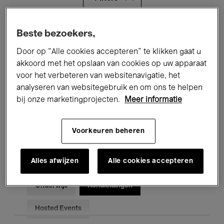
Alle evenementen
Concerten
Beste bezoekers,
Door op “Alle cookies accepteren” te klikken gaat u
Tentoonstellingen
Films
akkoord met het opslaan van cookies op uw apparaat
voor het verbeteren van websitenavigatie, het
Performances
Lezingen & Debatten
analyseren van websitegebruik en om ons te helpen
Jazz
Klassieke Muziek
Global Music
bij onze marketingprojecten.
Meer informatie
Elektronische Muziek
Voorkeuren beheren
Alles afwijzen
Alle cookies accepteren
Voor iedereen
Kids’ Palace
Onderwijs
Rondleidingen
Hosted Events