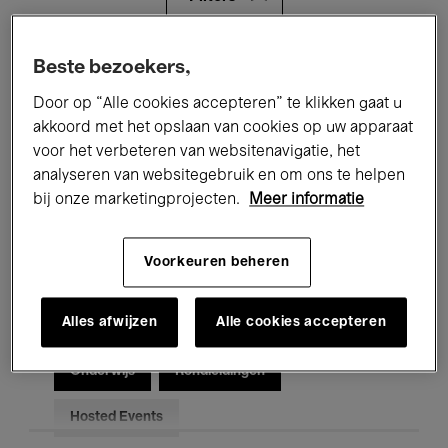
Alle evenementen
Concerten
Beste bezoekers,
Door op “Alle cookies accepteren” te klikken gaat u
Tentoonstellingen
Films
akkoord met het opslaan van cookies op uw apparaat
voor het verbeteren van websitenavigatie, het
Performances
Lezingen & Debatten
analyseren van websitegebruik en om ons te helpen
Jazz
Klassieke Muziek
Global Music
bij onze marketingprojecten.
Meer informatie
Elektronische Muziek
Voorkeuren beheren
Alles afwijzen
Alle cookies accepteren
Voor iedereen
Kids’ Palace
Onderwijs
Rondleidingen
Hosted Events