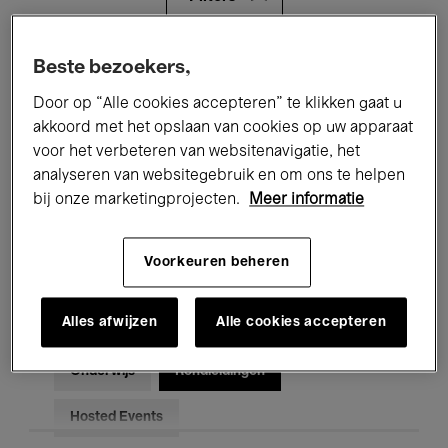
Alle evenementen
Concerten
Beste bezoekers,
Door op “Alle cookies accepteren” te klikken gaat u
Tentoonstellingen
Films
akkoord met het opslaan van cookies op uw apparaat
voor het verbeteren van websitenavigatie, het
Performances
Lezingen & Debatten
analyseren van websitegebruik en om ons te helpen
Jazz
Klassieke Muziek
Global Music
bij onze marketingprojecten.
Meer informatie
Elektronische Muziek
Voorkeuren beheren
Alles afwijzen
Alle cookies accepteren
Voor iedereen
Kids’ Palace
Onderwijs
Rondleidingen
Hosted Events