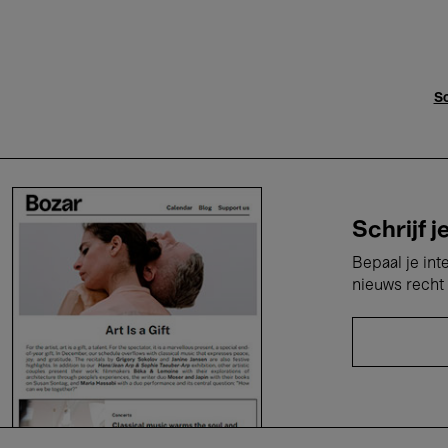
Sc
Schrijf j
Bepaal je int
nieuws recht 