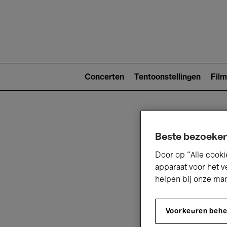
Main
navigat
Main
navigation
Concerten
Tentoonstellingen
Film
(level
2)
Beste bezoeker
Door op “Alle cooki
apparaat voor het v
helpen bij onze ma
V
Voorkeuren beh