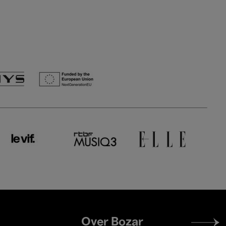
Footer
Over Bozar