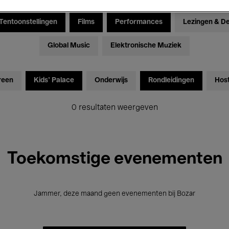
Tentoonstellingen
Films
Performances
Lezingen & D
Global Music
Elektronische Muziek
reen
Kids’ Palace
Onderwijs
Rondleidingen
Hos
0 resultaten weergeven
Toekomstige evenementen
Jammer, deze maand geen evenementen bij Bozar