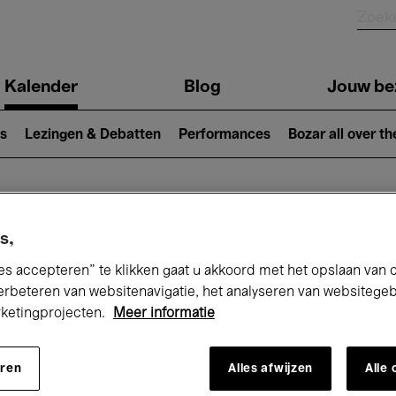
Kalender
Blog
Jouw be
ion
s
Lezingen & Debatten
Performances
Bozar all over th
Nu bij Bozar
s,
es accepteren” te klikken gaat u akkoord met het opslaan van 
erbeteren van websitenavigatie, het analyseren van websitege
rketingprojecten.
Meer informatie
andaag
Komende 7 dagen
Oktober
eren
Alles afwijzen
Alle
Donderdag 01 - Zaterdag 31 Oktober 202