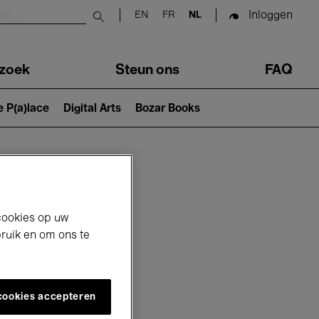
Inloggen
EN
FR
NL
Submit search
zoek
Steun ons
FAQ
e P(a)lace
Digital Arts
Bozar Books
cookies op uw
bruik en om ons te
 cookies accepteren
6