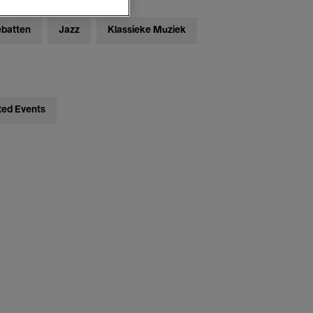
ebatten
Jazz
Klassieke Muziek
ted Events