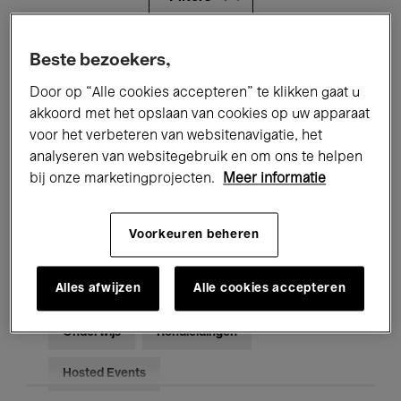
Alle evenementen
Concerten
Beste bezoekers,
Door op “Alle cookies accepteren” te klikken gaat u
Tentoonstellingen
Films
akkoord met het opslaan van cookies op uw apparaat
voor het verbeteren van websitenavigatie, het
Performances
Lezingen & Debatten
analyseren van websitegebruik en om ons te helpen
Jazz
Klassieke Muziek
Global Music
bij onze marketingprojecten.
Meer informatie
Elektronische Muziek
Voorkeuren beheren
Alles afwijzen
Alle cookies accepteren
Voor iedereen
Kids’ Palace
Onderwijs
Rondleidingen
Hosted Events