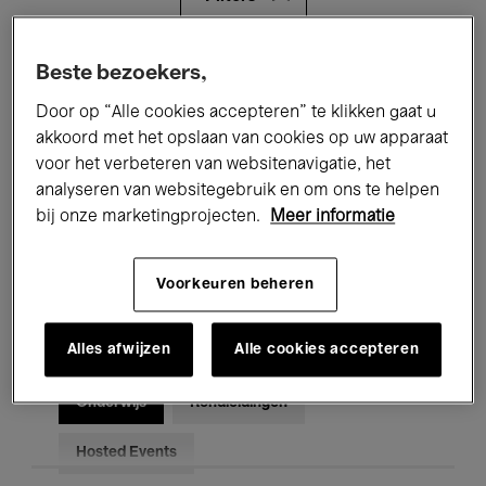
Alle evenementen
Concerten
Beste bezoekers,
Door op “Alle cookies accepteren” te klikken gaat u
Tentoonstellingen
Films
akkoord met het opslaan van cookies op uw apparaat
voor het verbeteren van websitenavigatie, het
Performances
Lezingen & Debatten
analyseren van websitegebruik en om ons te helpen
Jazz
Klassieke Muziek
Global Music
bij onze marketingprojecten.
Meer informatie
Elektronische Muziek
Voorkeuren beheren
Alles afwijzen
Alle cookies accepteren
Voor iedereen
Kids’ Palace
Onderwijs
Rondleidingen
Hosted Events