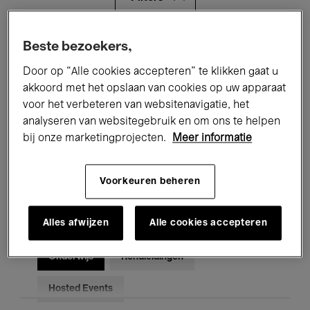
Alle evenementen
Concerten
Beste bezoekers,
Door op “Alle cookies accepteren” te klikken gaat u
Tentoonstellingen
Films
akkoord met het opslaan van cookies op uw apparaat
voor het verbeteren van websitenavigatie, het
Performances
Lezingen & Debatten
analyseren van websitegebruik en om ons te helpen
Jazz
Klassieke Muziek
Global Music
bij onze marketingprojecten.
Meer informatie
Elektronische Muziek
Voorkeuren beheren
Alles afwijzen
Alle cookies accepteren
Voor iedereen
Kids’ Palace
Onderwijs
Rondleidingen
Hosted Events