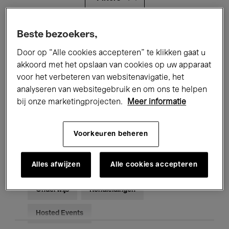
Alle evenementen
Concerten
Beste bezoekers,
Door op “Alle cookies accepteren” te klikken gaat u
Tentoonstellingen
Films
akkoord met het opslaan van cookies op uw apparaat
voor het verbeteren van websitenavigatie, het
Performances
Lezingen & Debatten
analyseren van websitegebruik en om ons te helpen
Jazz
Klassieke Muziek
Global Music
bij onze marketingprojecten.
Meer informatie
Elektronische Muziek
Voorkeuren beheren
Alles afwijzen
Alle cookies accepteren
Voor iedereen
Kids’ Palace
Onderwijs
Rondleidingen
Hosted Events