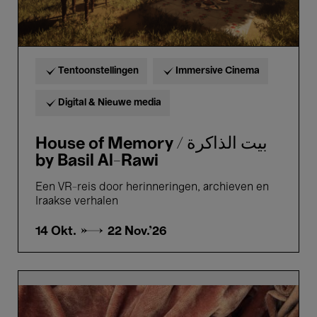
Tentoonstellingen
Immersive Cinema
Digital & Nieuwe media
House of Memory / بيت الذاكرة
by Basil Al-Rawi
Een VR-reis door herinneringen, archieven en
Iraakse verhalen
14 Okt. →
22 Nov.'26
Edith
Dekyndt
x
Cristóbal