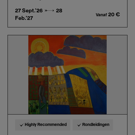
27 Sept.'26 →
28
20 €
Vanaf
Feb.'27
Highlights
tour
Jean
Brusselmans
in
het
Frans
Highly Recommended
Rondleidingen