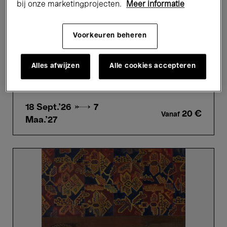
bij onze marketingprojecten.
Meer informatie
Tentoonstellingen
Hedendaagse kunst
Voorkeuren beheren
Highly Recommended
William Kentridge
Alles afwijzen
Alle cookies accepteren
I am not me, the horse is not mine
18 Sept.'26 →
7
20 €
Vanaf
Maa.'27
Jean
Brusselmans