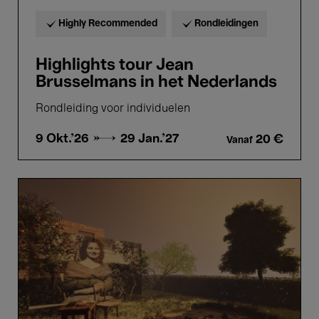
Highly Recommended
Rondleidingen
Highlights tour Jean
Brusselmans in het Nederlands
Rondleiding voor individuelen
9 Okt.'26 →
29 Jan.'27
20 €
Vanaf
House
of
Memory
/
بيت
الذاكرة
by
Basil
Al-
Rawi