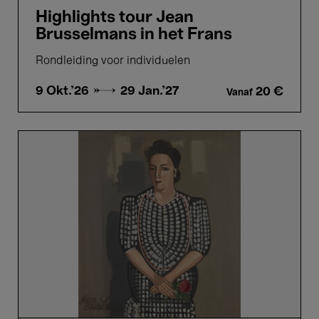
Highlights tour Jean
Brusselmans in het Frans
Rondleiding voor individuelen
9 Okt.'26 →
29 Jan.'27
20 €
Vanaf
Highlights
tour
Jean
Brusselmans
in
het
Nederlands