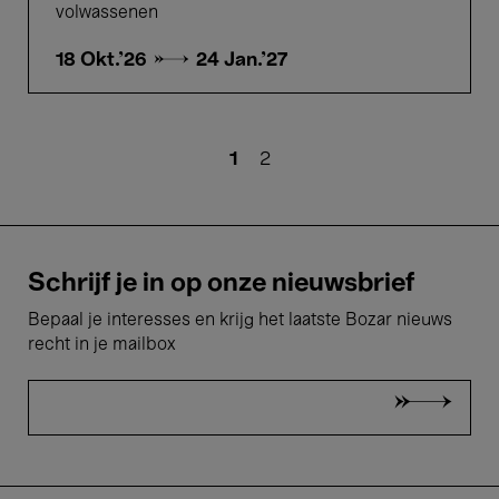
volwassenen
18 Okt.'26 →
24 Jan.'27
Paginering
Huidige
1
Pagina
2
pagina
Schrijf je in op onze nieuwsbrief
Bepaal je interesses en krijg het laatste Bozar nieuws
recht in je mailbox