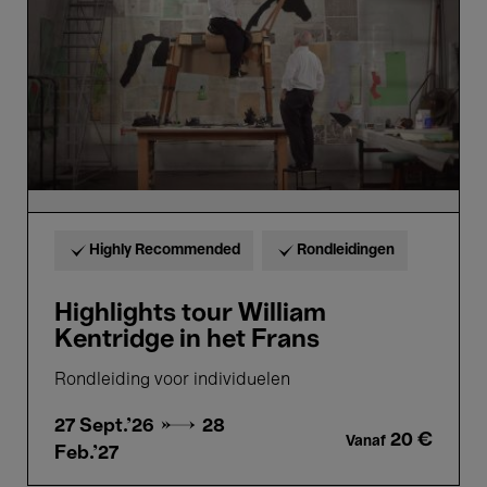
in
het
Frans
Highly Recommended
Rondleidingen
Highlights tour William
Kentridge in het Frans
Rondleiding voor individuelen
27 Sept.'26 →
28
20 €
Vanaf
Feb.'27