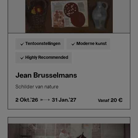
Tentoonstellingen
Moderne kunst
Highly Recommended
Jean Brusselmans
Schilder van nature
2 Okt.'26 →
31 Jan.'27
20 €
Vanaf
Highlights
tour
William
Kentridge