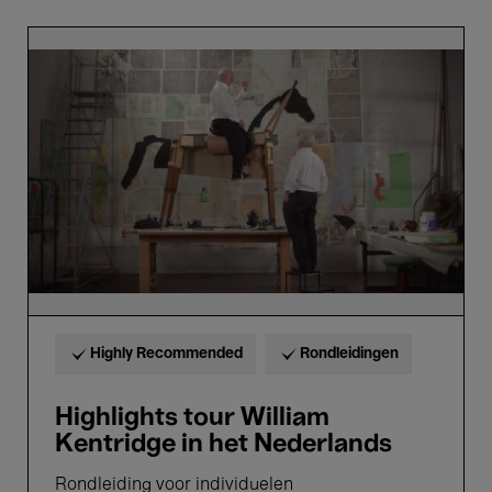
Highlights
tour
William
Kentridge
in
het
Nederlands
Highly Recommended
Rondleidingen
Highlights tour William
Kentridge in het Nederlands
Rondleiding voor individuelen