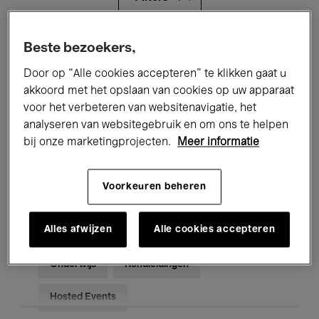
Alle evenementen
Concerten
Beste bezoekers,
Door op “Alle cookies accepteren” te klikken gaat u
Tentoonstellingen
Films
akkoord met het opslaan van cookies op uw apparaat
voor het verbeteren van websitenavigatie, het
Performances
Lezingen & Debatten
analyseren van websitegebruik en om ons te helpen
Jazz
Klassieke Muziek
Global Music
bij onze marketingprojecten.
Meer informatie
Elektronische Muziek
Voorkeuren beheren
Alles afwijzen
Alle cookies accepteren
Voor iedereen
Kids’ Palace
Onderwijs
Rondleidingen
Hosted Events